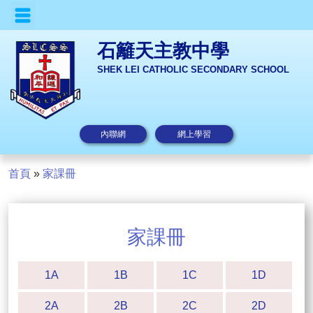
石籬天主教中學
SHEK LEI CATHOLIC SECONDARY SCHOOL
內聯網
網上學習
首頁
»
家課冊
家課冊
1A
1B
1C
1D
2A
2B
2C
2D