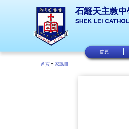
石籬天主教中
SHEK LEI CATHO
首頁
首頁
»
家課冊