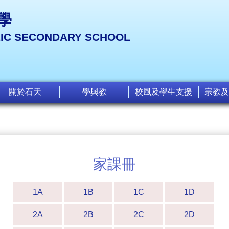
學
LIC SECONDARY SCHOOL
關於石天
學與教
校風及學生支援
宗教及
家課冊
1A
1B
1C
1D
2A
2B
2C
2D