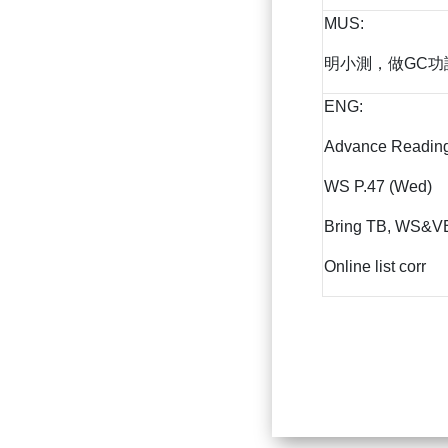
MUS:
明小測，做GC功
ENG:
Advance Readin
WS P.47 (Wed)
Bring TB, WS&V
Online list corr