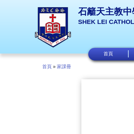
石籬天主教中
SHEK LEI CATHO
首頁
首頁
»
家課冊