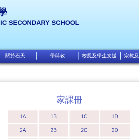
學
LIC SECONDARY SCHOOL
關於石天
學與教
校風及學生支援
宗教及
家課冊
1A
1B
1C
1D
2A
2B
2C
2D