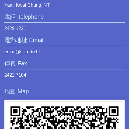
Yam, Kwai Chung, NT
電話 Telephone
2429 1221
電郵地址 Email
email@slc.edu.hk
傳真 Fax
2422 7104
地圖 Map