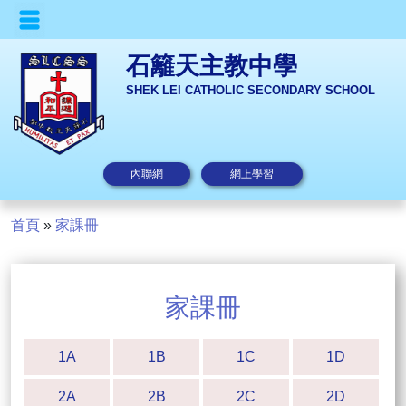
石籬天主教中學
SHEK LEI CATHOLIC SECONDARY SCHOOL
內聯網
網上學習
首頁
»
家課冊
家課冊
1A
1B
1C
1D
2A
2B
2C
2D