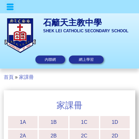
石籬天主教中學
SHEK LEI CATHOLIC SECONDARY SCHOOL
內聯網
網上學習
首頁
»
家課冊
家課冊
1A
1B
1C
1D
2A
2B
2C
2D