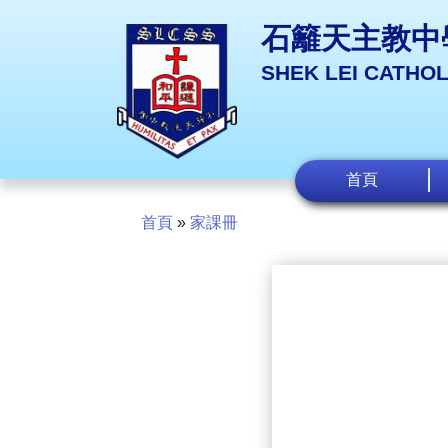
石籬天主教中
SHEK LEI CATHO
首頁
首頁
»
家課冊