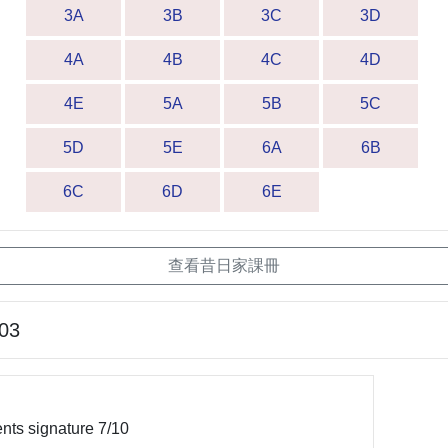
3A
3B
3C
3D
4A
4B
4C
4D
4E
5A
5B
5C
5D
5E
6A
6B
6C
6D
6E
查看昔日家課冊
-03
ents signature 7/10