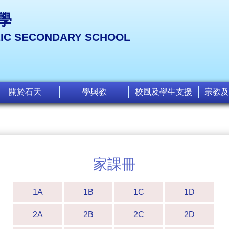
學
LIC SECONDARY SCHOOL
關於石天
學與教
校風及學生支援
宗教及
家課冊
1A
1B
1C
1D
2A
2B
2C
2D