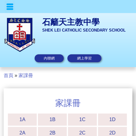
石籬天主教中學
SHEK LEI CATHOLIC SECONDARY SCHOOL
內聯網
網上學習
首頁
»
家課冊
家課冊
1A
1B
1C
1D
2A
2B
2C
2D