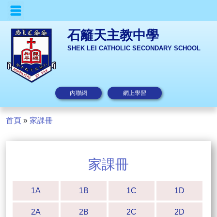
石籬天主教中學
SHEK LEI CATHOLIC SECONDARY SCHOOL
內聯網
網上學習
首頁
»
家課冊
家課冊
1A
1B
1C
1D
2A
2B
2C
2D