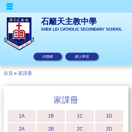
石籬天主教中學
SHEK LEI CATHOLIC SECONDARY SCHOOL
內聯網
網上學習
首頁
»
家課冊
家課冊
1A
1B
1C
1D
2A
2B
2C
2D