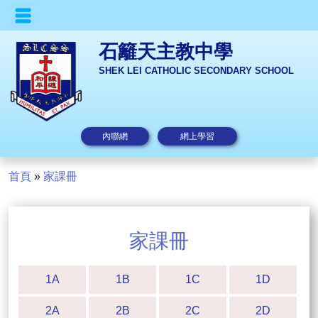
石籬天主教中學
SHEK LEI CATHOLIC SECONDARY SCHOOL
內聯網
網上學習
首頁
»
家課冊
家課冊
1A
1B
1C
1D
2A
2B
2C
2D