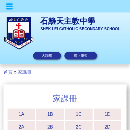
石籬天主教中學
SHEK LEI CATHOLIC SECONDARY SCHOOL
內聯網
網上學習
首頁
»
家課冊
家課冊
1A
1B
1C
1D
2A
2B
2C
2D