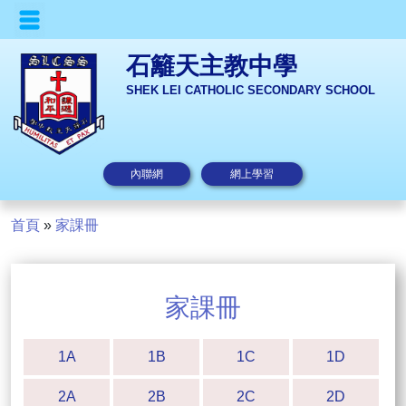
石籬天主教中學
SHEK LEI CATHOLIC SECONDARY SCHOOL
內聯網
網上學習
首頁
»
家課冊
家課冊
1A
1B
1C
1D
2A
2B
2C
2D