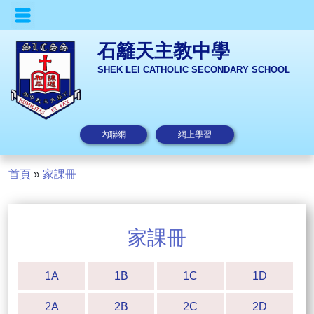
石籬天主教中學
SHEK LEI CATHOLIC SECONDARY SCHOOL
內聯網
網上學習
首頁
»
家課冊
家課冊
1A
1B
1C
1D
2A
2B
2C
2D