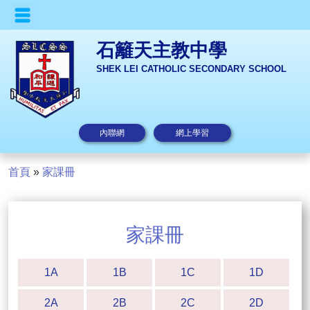
石籬天主教中學
SHEK LEI CATHOLIC SECONDARY SCHOOL
內聯網
網上學習
首頁
»
家課冊
家課冊
1A
1B
1C
1D
2A
2B
2C
2D