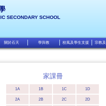
學
LIC SECONDARY SCHOOL
關於石天
學與教
校風及學生支援
宗教及
家課冊
1A
1B
1C
1D
2A
2B
2C
2D