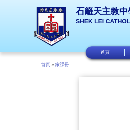
石籬天主教中
SHEK LEI CATHO
首頁
首頁
»
家課冊