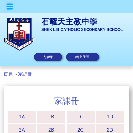
石籬天主教中學
SHEK LEI CATHOLIC SECONDARY SCHOOL
內聯網
網上學習
首頁
»
家課冊
家課冊
1A
1B
1C
1D
2A
2B
2C
2D