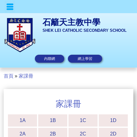
石籬天主教中學
SHEK LEI CATHOLIC SECONDARY SCHOOL
內聯網
網上學習
首頁
»
家課冊
家課冊
1A
1B
1C
1D
2A
2B
2C
2D