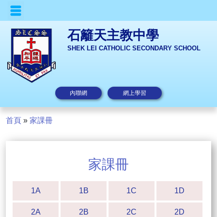
石籬天主教中學
SHEK LEI CATHOLIC SECONDARY SCHOOL
內聯網
網上學習
首頁
»
家課冊
家課冊
1A
1B
1C
1D
2A
2B
2C
2D