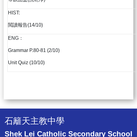
HIST:
閲讀報告(14/10)
ENG：
Grammar P.80-81 (2/10)
Unit Quiz (10/10)
石籬天主教中學
Shek Lei Catholic Secondary School