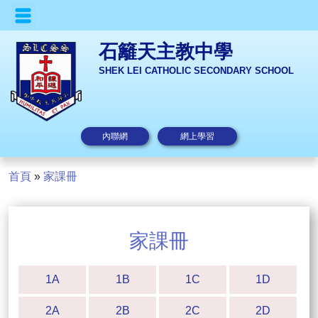
石籬天主教中學
SHEK LEI CATHOLIC SECONDARY SCHOOL
內聯網
網上學習
首頁
»
家課冊
家課冊
1A
1B
1C
1D
2A
2B
2C
2D