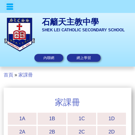
石籬天主教中學
SHEK LEI CATHOLIC SECONDARY SCHOOL
內聯網
網上學習
首頁
»
家課冊
家課冊
1A
1B
1C
1D
2A
2B
2C
2D