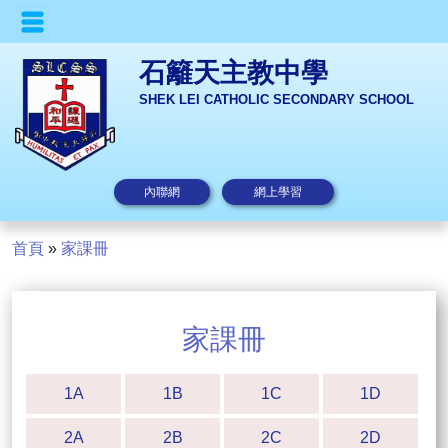
石籬天主教中學
SHEK LEI CATHOLIC SECONDARY SCHOOL
內聯網
網上學習
首頁
»
家課冊
家課冊
1A
1B
1C
1D
2A
2B
2C
2D