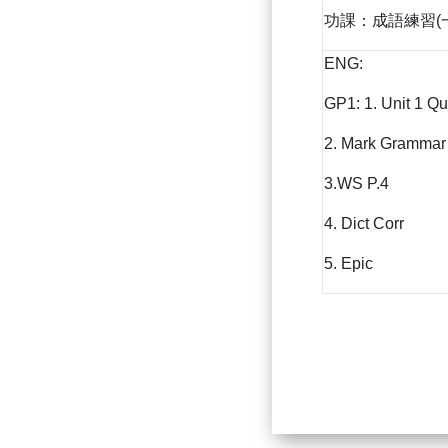
功課：成語練習(一
ENG:
GP1: 1. Unit 1 Qu
2. Mark Grammar 
3.WS P.4
4. Dict Corr
5. Epic