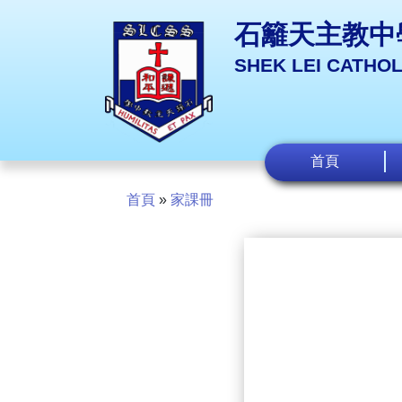
石籬天主教中
SHEK LEI CATHO
首頁
首頁
»
家課冊