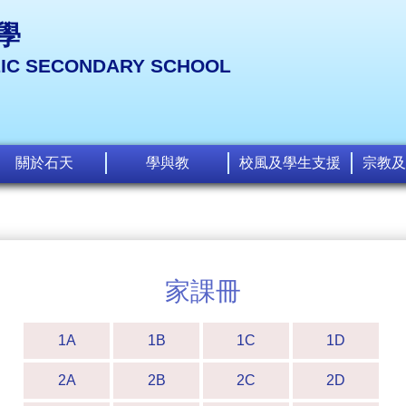
學
LIC SECONDARY SCHOOL
關於石天
學與教
校風及學生支援
宗教及
家課冊
1A
1B
1C
1D
2A
2B
2C
2D