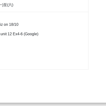
)至(六)
iz on 18/10
unit 12 Ex4-6 (Google)