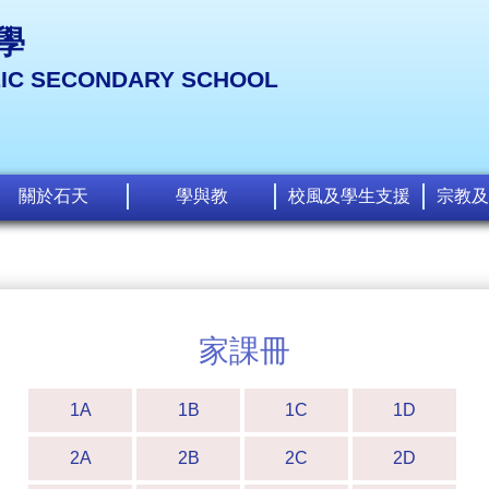
學
LIC SECONDARY SCHOOL
關於石天
學與教
校風及學生支援
宗教及
家課冊
1A
1B
1C
1D
2A
2B
2C
2D