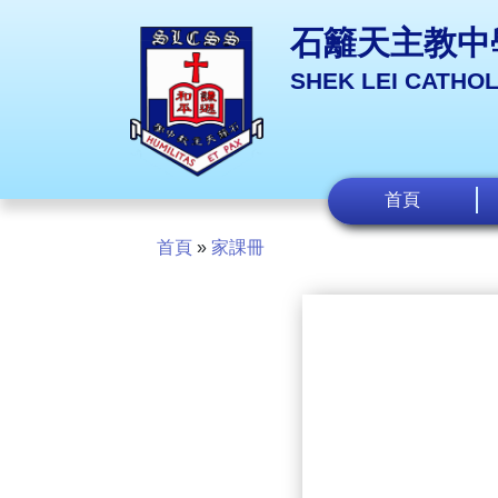
石籬天主教中
SHEK LEI CATHO
首頁
首頁
»
家課冊