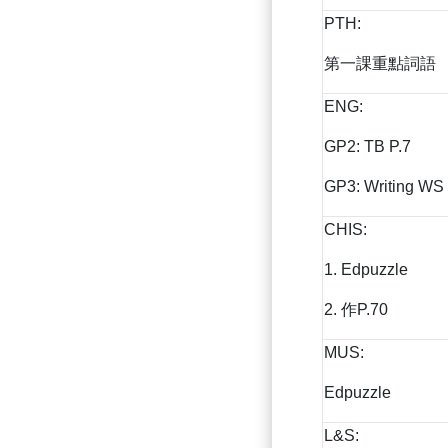
PTH:
第一課重點詞語
ENG:
GP2: TB P.7
GP3: Writing WS
CHIS:
1. Edpuzzle
2. 作P.70
MUS:
Edpuzzle
L&S: