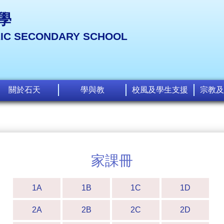
學
LIC SECONDARY SCHOOL
關於石天
學與教
校風及學生支援
宗教及
家課冊
1A
1B
1C
1D
2A
2B
2C
2D