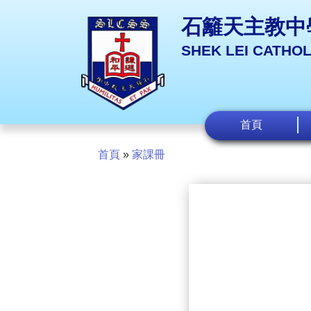
石籬天主教中
SHEK LEI CATHO
首頁
首頁
»
家課冊