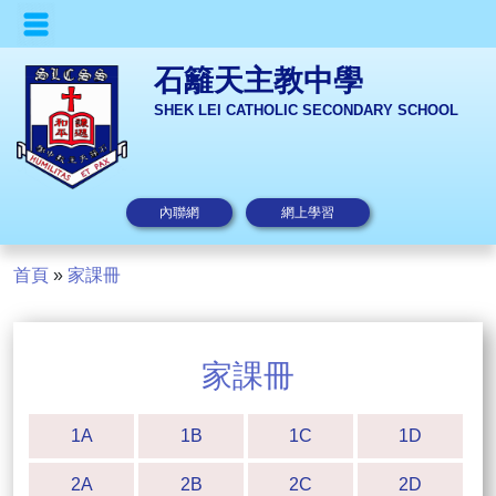
石籬天主教中學
SHEK LEI CATHOLIC SECONDARY SCHOOL
內聯網
網上學習
首頁
»
家課冊
家課冊
1A
1B
1C
1D
2A
2B
2C
2D