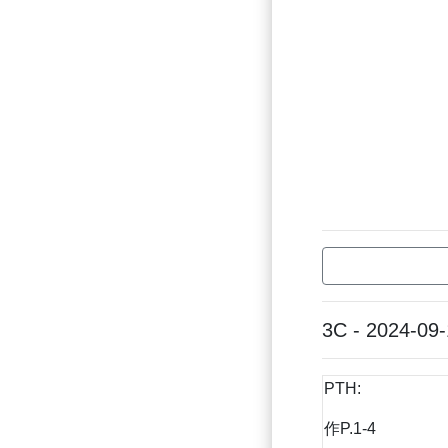
3C - 2024-09
PTH:
作P.1-4