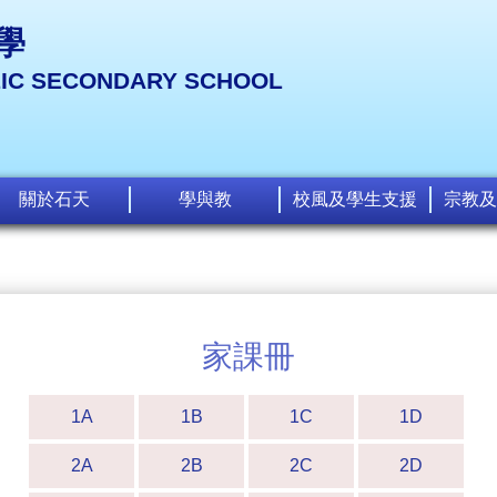
學
LIC SECONDARY SCHOOL
關於石天
學與教
校風及學生支援
宗教及
家課冊
1A
1B
1C
1D
2A
2B
2C
2D