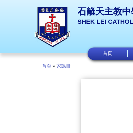
石籬天主教中
SHEK LEI CATHO
首頁
首頁
»
家課冊