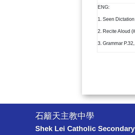
ENG:
1. Seen Dictation
2. Recite Aloud (#
3. Grammar P.32,
石籬天主教中學
Shek Lei Catholic Secondary