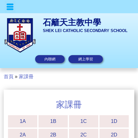
石籬天主教中學
SHEK LEI CATHOLIC SECONDARY SCHOOL
內聯網
網上學習
首頁
»
家課冊
家課冊
1A
1B
1C
1D
2A
2B
2C
2D