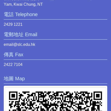
Yam, Kwai Chung, NT
電話 Telephone
2429 1221
電郵地址 Email
email@slc.edu.hk
傳真 Fax
2422 7104
地圖 Map