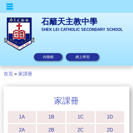
石籬天主教中學
SHEK LEI CATHOLIC SECONDARY SCHOOL
內聯網
網上學習
首頁
»
家課冊
家課冊
1A
1B
1C
1D
2A
2B
2C
2D