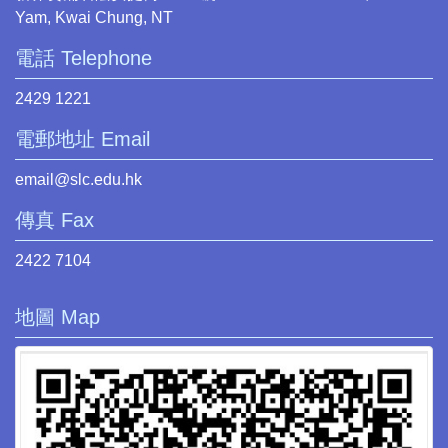
Yam, Kwai Chung, NT
電話 Telephone
2429 1221
電郵地址 Email
email@slc.edu.hk
傳真 Fax
2422 7104
地圖 Map