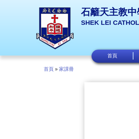
石籬天主教中
SHEK LEI CATHO
首頁
首頁
»
家課冊