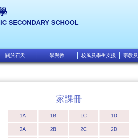
學
LIC SECONDARY SCHOOL
關於石天
學與教
校風及學生支援
宗教及
家課冊
1A
1B
1C
1D
2A
2B
2C
2D