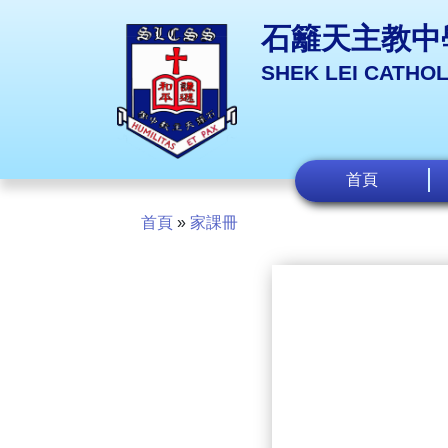
石籬天主教中
SHEK LEI CATHO
首頁
首頁
»
家課冊