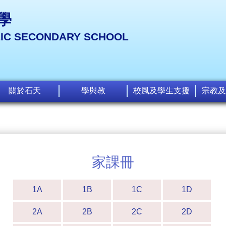
學
LIC SECONDARY SCHOOL
關於石天
學與教
校風及學生支援
宗教及
家課冊
1A
1B
1C
1D
2A
2B
2C
2D