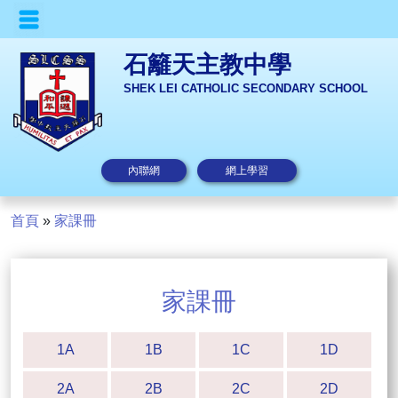
石籬天主教中學
SHEK LEI CATHOLIC SECONDARY SCHOOL
內聯網
網上學習
首頁
»
家課冊
家課冊
1A
1B
1C
1D
2A
2B
2C
2D