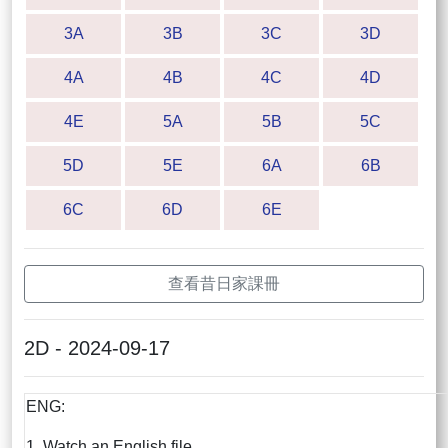
3A
3B
3C
3D
4A
4B
4C
4D
4E
5A
5B
5C
5D
5E
6A
6B
6C
6D
6E
查看昔日家課冊
2D - 2024-09-17
ENG:
1. Watch an English file