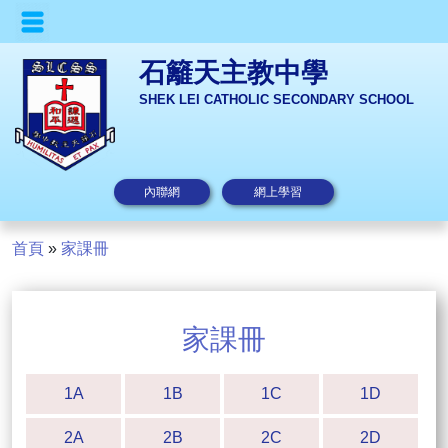
石籬天主教中學
SHEK LEI CATHOLIC SECONDARY SCHOOL
內聯網
網上學習
首頁
»
家課冊
家課冊
1A
1B
1C
1D
2A
2B
2C
2D