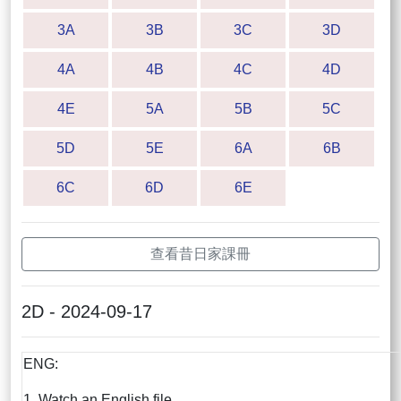
3A
3B
3C
3D
4A
4B
4C
4D
4E
5A
5B
5C
5D
5E
6A
6B
6C
6D
6E
查看昔日家課冊
2D - 2024-09-17
ENG:
1. Watch an English file