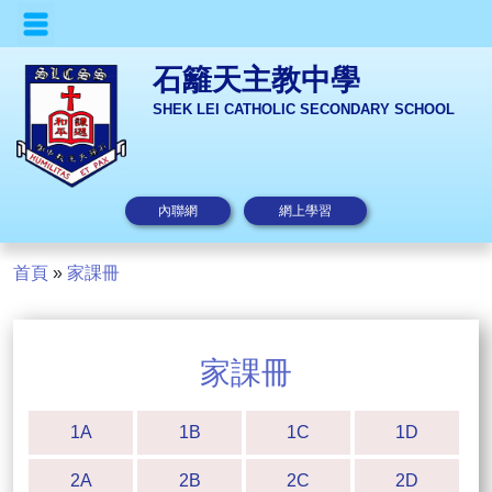
石籬天主教中學
SHEK LEI CATHOLIC SECONDARY SCHOOL
內聯網
網上學習
首頁
»
家課冊
家課冊
1A
1B
1C
1D
2A
2B
2C
2D