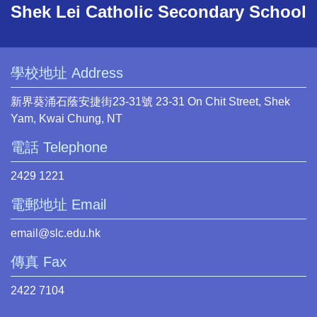
Shek Lei Catholic Secondary School
學校地址 Address
新界葵涌石蔭安捷街23-31號 23-31 On Chit Street, Shek
Yam, Kwai Chung, NT
電話 Telephone
2429 1221
電郵地址 Email
email@slc.edu.hk
傳真 Fax
2422 7104