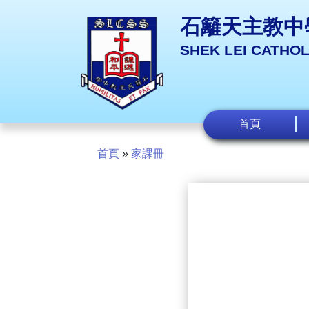
石籬天主教中
SHEK LEI CATHO
首頁
首頁
»
家課冊