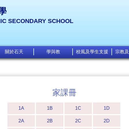
學
LIC SECONDARY SCHOOL
關於石天
學與教
校風及學生支援
宗教及
家課冊
1A
1B
1C
1D
2A
2B
2C
2D