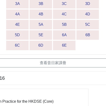
3A
3B
3C
3D
4A
4B
4C
4D
4E
5A
5B
5C
5D
5E
6A
6B
6C
6D
6E
查看昔日家課冊
-16
Practice for the HKDSE (Core)