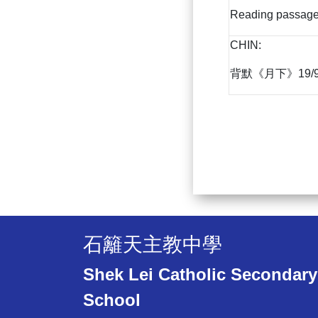
Reading passages,
CHIN:
背默《月下》19/
石籬天主教中學
Shek Lei Catholic Secondary
School