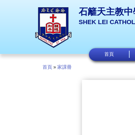
石籬天主教中
SHEK LEI CATHO
首頁
首頁
»
家課冊