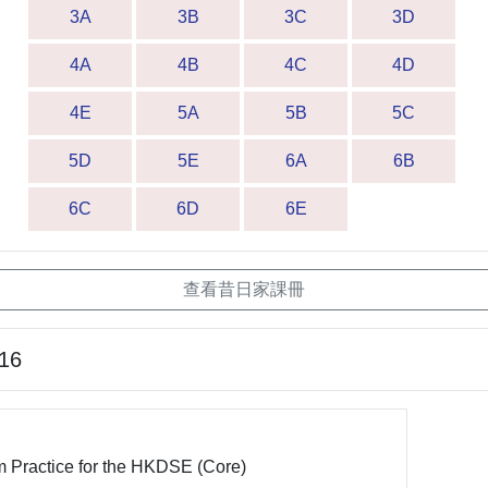
3A
3B
3C
3D
4A
4B
4C
4D
4E
5A
5B
5C
5D
5E
6A
6B
6C
6D
6E
查看昔日家課冊
-16
Practice for the HKDSE (Core)