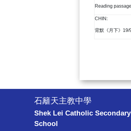
Reading passages,
CHIN:
背默《月下》19/
石籬天主教中學
Shek Lei Catholic Secondary
School