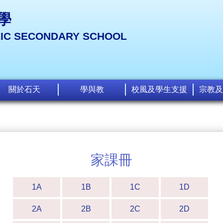
學
LIC SECONDARY SCHOOL
關於石天
學與教
校風及學生支援
宗教及
家課冊
1A
1B
1C
1D
2A
2B
2C
2D