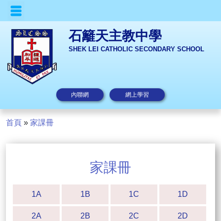
石籬天主教中學
SHEK LEI CATHOLIC SECONDARY SCHOOL
內聯網
網上學習
首頁
»
家課冊
家課冊
1A
1B
1C
1D
2A
2B
2C
2D