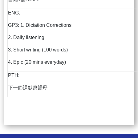
ENG:
GP3: 1. Dictation Corrections
2. Daily listening
3. Short writing (100 words)
4. Epic (20 mins everyday)
PTH:
下一節課默寫韻母