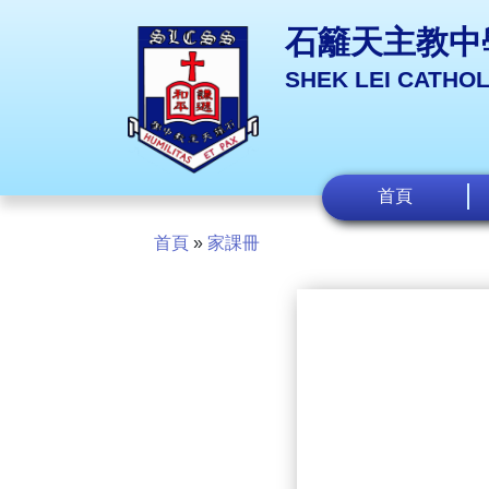
石籬天主教中
SHEK LEI CATHO
首頁
首頁
»
家課冊