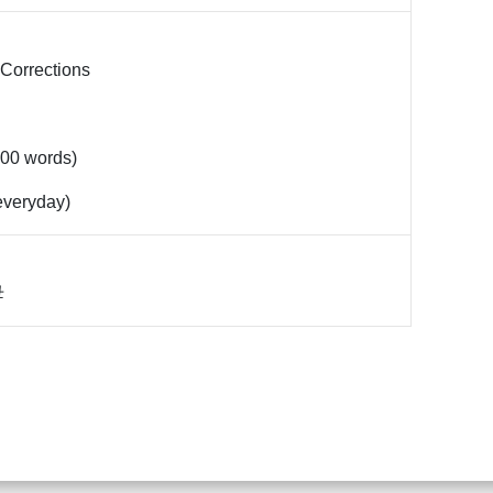
 Corrections
(100 words)
everyday)
母