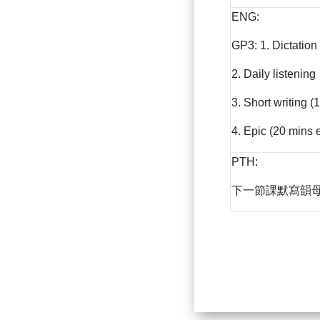
ENG:
GP3: 1. Dictation
2. Daily listening
3. Short writing 
4. Epic (20 mins 
PTH:
下一節課默寫韻