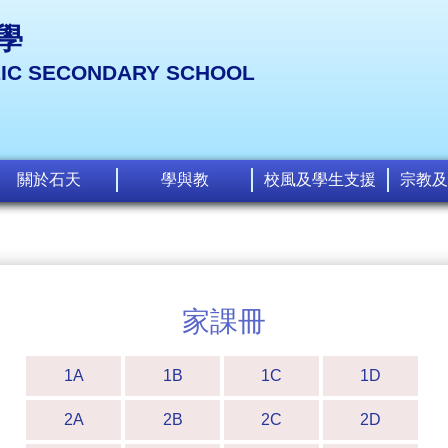
學
LIC SECONDARY SCHOOL
關於石天
學與教
校風及學生支援
宗教及
家課冊
1A
1B
1C
1D
2A
2B
2C
2D