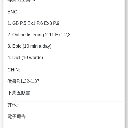
ENG:
1. GB P.5 Ex1 P.6 Ex3 P.9
2. Online listening 2-11 Ex1,2,3
3. Epic (10 min a day)
4. Dict (10 words)
CHIN:
做書P.1.32-1.37
下周五默書
其他:
電子通告