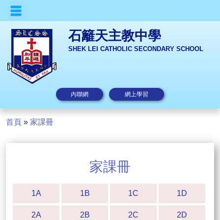
石籬天主教中學
SHEK LEI CATHOLIC SECONDARY SCHOOL
內聯網
網上學習
首頁
»
家課冊
家課冊
1A
1B
1C
1D
2A
2B
2C
2D