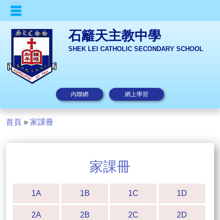
石籬天主教中學
SHEK LEI CATHOLIC SECONDARY SCHOOL
內聯網
網上學習
首頁
»
家課冊
家課冊
1A
1B
1C
1D
2A
2B
2C
2D