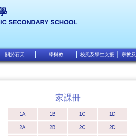
學
LIC SECONDARY SCHOOL
關於石天
學與教
校風及學生支援
宗教及
家課冊
1A
1B
1C
1D
2A
2B
2C
2D