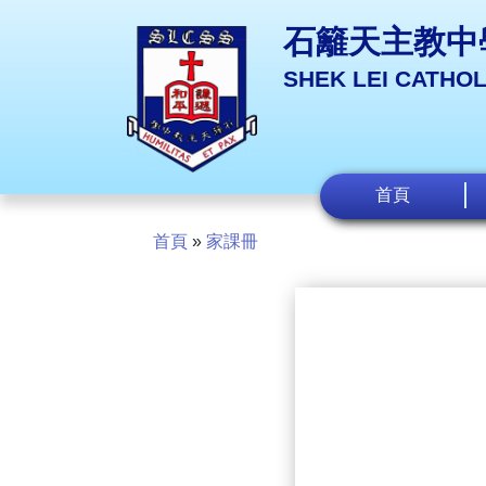
石籬天主教中
SHEK LEI CATHO
首頁
首頁
»
家課冊