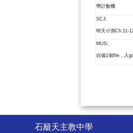
帶計數機
SCJ:
明天小測Ch.11-1
MUS:
自備1個file，入goo
石籬天主教中學