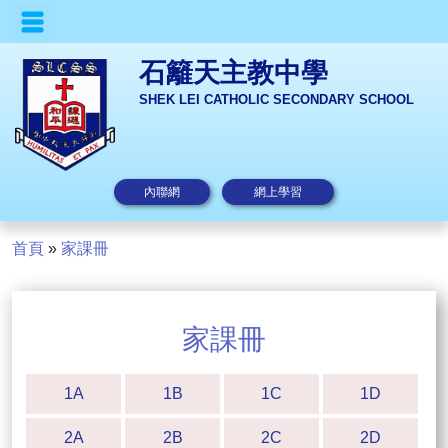
石籬天主教中學
SHEK LEI CATHOLIC SECONDARY SCHOOL
內聯網
網上學習
首頁
»
家課冊
家課冊
1A
1B
1C
1D
2A
2B
2C
2D