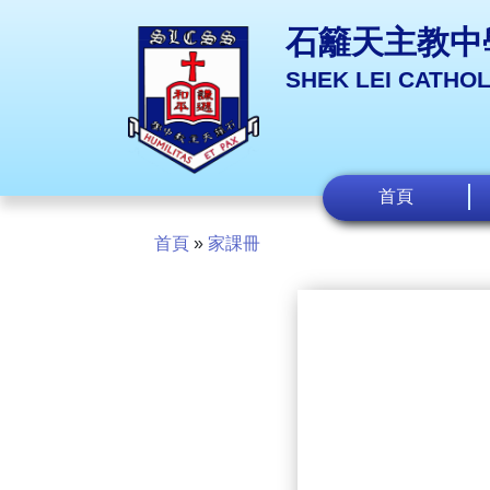
石籬天主教中
SHEK LEI CATHO
首頁
首頁
»
家課冊