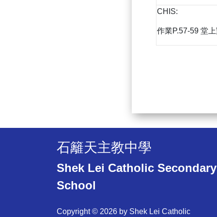
CHIS:
作業P.57-59 堂上
石籬天主教中學
Shek Lei Catholic Secondary
School
Copyright © 2026 by Shek Lei Catholic