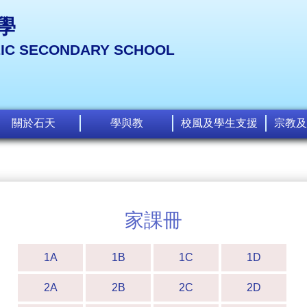
學
LIC SECONDARY SCHOOL
關於石天
學與教
校風及學生支援
宗教及
家課冊
1A
1B
1C
1D
2A
2B
2C
2D