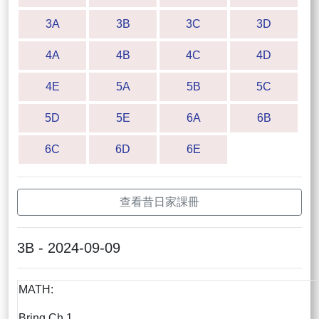
3A
3B
3C
3D
4A
4B
4C
4D
4E
5A
5B
5C
5D
5E
6A
6B
6C
6D
6E
查看昔日家課冊
3B - 2024-09-09
MATH:
Bring Ch.1