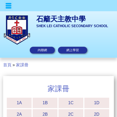
石籬天主教中學
SHEK LEI CATHOLIC SECONDARY SCHOOL
內聯網
網上學習
首頁
»
家課冊
家課冊
1A
1B
1C
1D
2A
2B
2C
2D