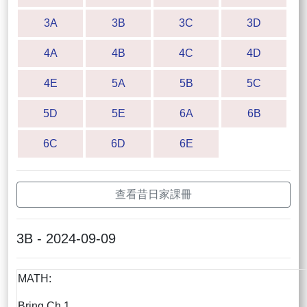
3A
3B
3C
3D
4A
4B
4C
4D
4E
5A
5B
5C
5D
5E
6A
6B
6C
6D
6E
查看昔日家課冊
3B - 2024-09-09
MATH:
Bring Ch.1