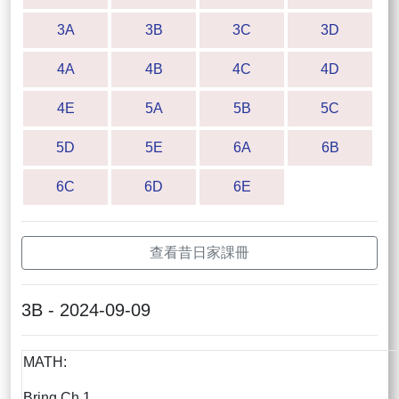
3A
3B
3C
3D
4A
4B
4C
4D
4E
5A
5B
5C
5D
5E
6A
6B
6C
6D
6E
查看昔日家課冊
3B - 2024-09-09
MATH:
Bring Ch.1