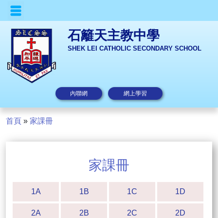
石籬天主教中學
SHEK LEI CATHOLIC SECONDARY SCHOOL
內聯網
網上學習
首頁
»
家課冊
家課冊
1A
1B
1C
1D
2A
2B
2C
2D