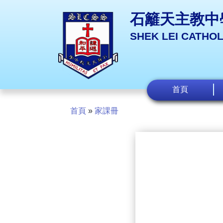
石籬天主教中
SHEK LEI CATHO
首頁
首頁
»
家課冊