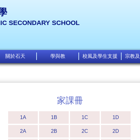
學
LIC SECONDARY SCHOOL
關於石天
學與教
校風及學生支援
宗教及
家課冊
1A
1B
1C
1D
2A
2B
2C
2D