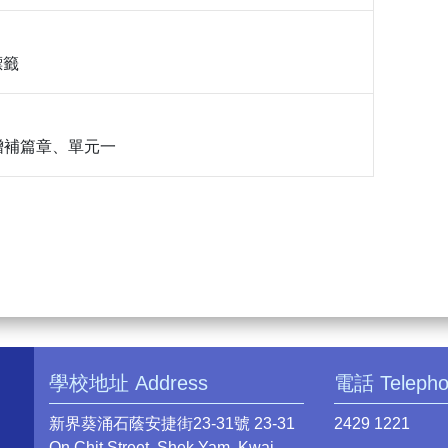
標籤
增補篇章、單元一
學校地址 Address
電話 Teleph
新界葵涌石蔭安捷街23-31號 23-31
2429 1221
On Chit Street, Shek Yam, Kwai