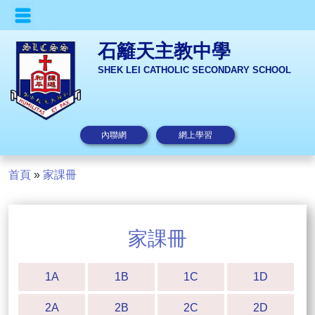
石籬天主教中學
SHEK LEI CATHOLIC SECONDARY SCHOOL
內聯網
網上學習
首頁
»
家課冊
家課冊
1A
1B
1C
1D
2A
2B
2C
2D