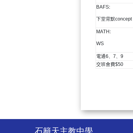
BAFS:
下堂背默concept 
MATH:
WS
電通6、7、9
交班會費$50
石籬天主教中學