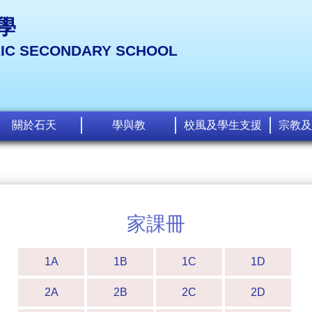
學
LIC SECONDARY SCHOOL
關於石天
學與教
校風及學生支援
宗教及
家課冊
1A
1B
1C
1D
2A
2B
2C
2D