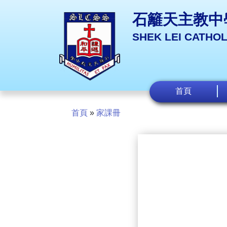
石籬天主教中
SHEK LEI CATHO
首頁
首頁
»
家課冊