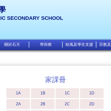
學
LIC SECONDARY SCHOOL
關於石天
學與教
校風及學生支援
宗教及
家課冊
1A
1B
1C
1D
2A
2B
2C
2D