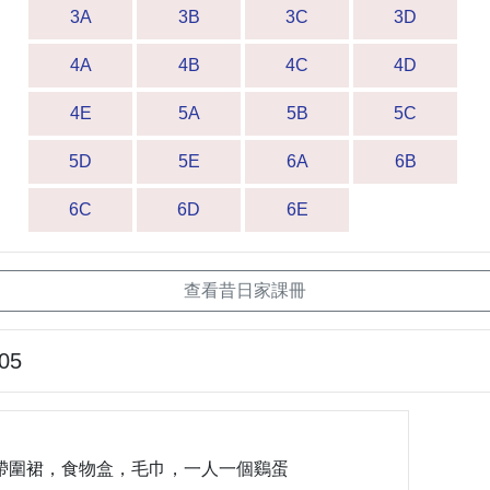
3A
3B
3C
3D
4A
4B
4C
4D
4E
5A
5B
5C
5D
5E
6A
6B
6C
6D
6E
查看昔日家課冊
-05
帶圍裙，食物盒，毛巾，一人一個鷄蛋