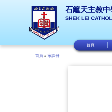
石籬天主教中
SHEK LEI CATHO
首頁
首頁
»
家課冊