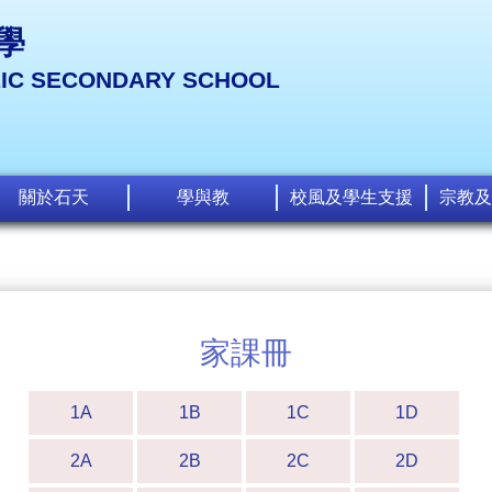
學
LIC SECONDARY SCHOOL
關於石天
學與教
校風及學生支援
宗教及
家課冊
1A
1B
1C
1D
2A
2B
2C
2D