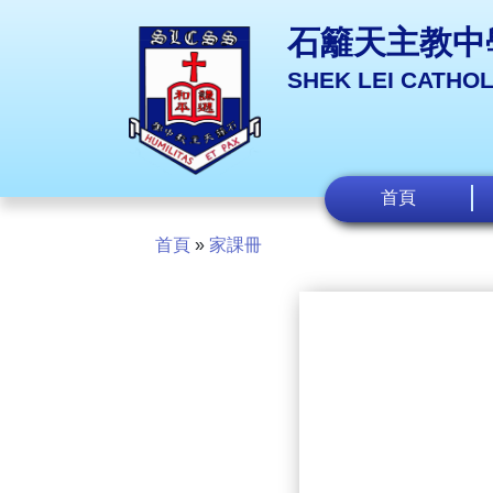
石籬天主教中
SHEK LEI CATHO
首頁
首頁
»
家課冊